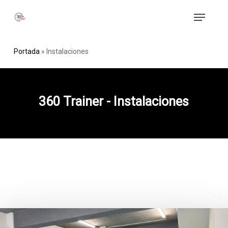
Skip
Menu
to
main
content
Portada
»
Instalaciones
360 Trainer - Instalaciones