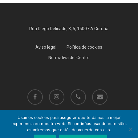
Rúa Diego Delicado, 3, 5, 15007 A Coruña
Aviso legal
Política de cookies
Normativa del Centro
facebook
instagram
phone
email
Usamos cookies para asegurar que te damos la mejor
experiencia en nuestra web. Si continúas usando este sitio,
© 2026 360 Trainer.
asumiremos que estás de acuerdo con ello.